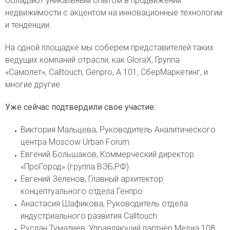
обладают уникальным опытом в продвижении
недвижимости с акцентом на инновационные технологии
и тенденции.
На одной площадке мы соберем представителей таких
ведущих компаний отрасли, как GloraX, Группа
«Самолет», Calltouch, Genpro, А 101, СберМаркетинг, и
многие другие.
Уже сейчас подтвердили свое участие:
Виктория Мальцева, Руководитель Аналитического
центра Moscow Urbаn Forum
Евгений Большаков, Коммерческий директор
«ПроГород» (группа ВЭБ,РФ)
Евгений Зеленов, Главный архитектор
концептуального отдела Генпро
Анастасия Шафикова, Руководитель отдела
индустриального развития Calltouch
Руслан Тумалиев, Управляющий партнёр Медиа 108