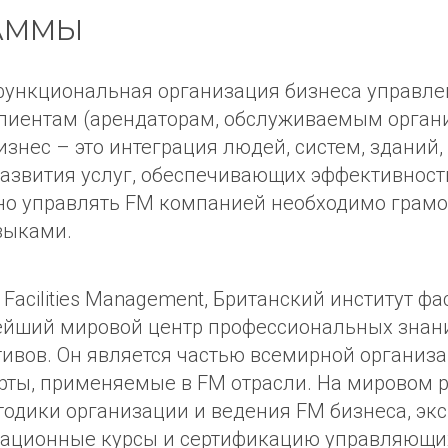
АММЫ
 – функциональная организация бизнеса управл
клиентам (арендаторам, обслуживаемым орган
знес – это интеграция людей, систем, зданий,
развития услуг, обеспечивающих эффективнос
но управлять FM компанией необходимо грамот
выками.
ng Facilities Management, Британский институт
пнейший мировой центр профессиональных знан
вов. Он является частью всемирной организац
арты, применяемые в FM отрасли. На мировом
одики организации и ведения FM бизнеса, эк
икационные курсы и сертификацию управляющ