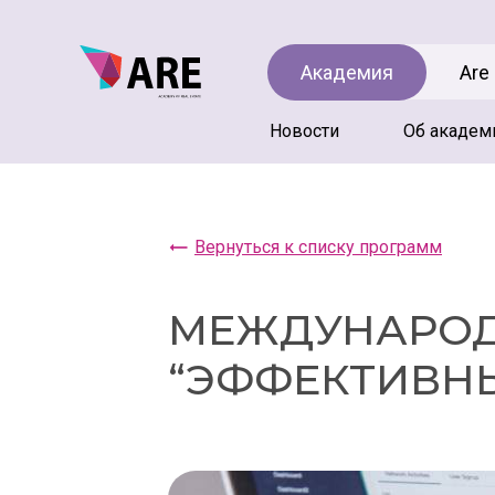
Академия
Are
Новости
Об академ
Вернуться к списку программ
МЕЖДУНАРОД
“ЭФФЕКТИВН