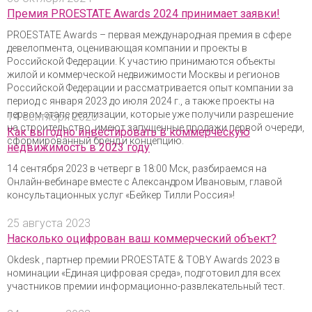
Премия PROESTATE Awards 2024 принимает заявки!
PROESTATE Awards – первая международная премия в сфере
девелопмента, оценивающая компании и проекты в
Российской Федерации. К участию принимаются объекты
жилой и коммерческой недвижимости Москвы и регионов
Российской Федерации и рассматривается опыт компании за
период с января 2023 до июля 2024 г., а также проекты на
первом этапе реализации, которые уже получили разрешение
14 сентября 2023
на строительство, имеют запущенные продажи первой очереди,
Как выгодно инвестировать в коммерческую
сформированный бренд и концепцию.
недвижимость в 2023 году
14 сентября 2023 в четверг в 18:00 Мск, разбираемся на
Онлайн-вебинаре вместе с Александром Ивановым, главой
консультационных услуг «Бейкер Тилли Россия»!
25 августа 2023
Насколько оцифрован ваш коммерческий объект?
Okdesk , партнер премии PROESTATE & TOBY Awards 2023 в
номинации «Единая цифровая среда», подготовил для всех
участников премии информационно-развлекательный тест.